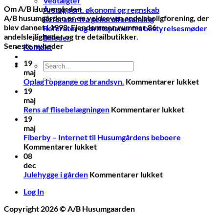
Vedtægter
Om A/B Husumgården
Årsrapport. økonomi og regnskab
A/B husumgården er en veldreven andelsboligforening, der
Referater fra generalforsamling
blev dannet i 1998. Ejendommen rummer 86
Referater og driftsplaner fra bestyrelsesmøder
andelslejligheder og tre detailbutikker.
Billeder
Seneste nyheder
Kontakt
19
maj
til
Oplag i opgange og brandsyn.
Kommentarer lukket
Oplag
19
i
maj
til
opga
Rens af flisebelægningen
Kommentarer lukket
Rens
og
19
af
brand
maj
flisebelæ
Fiberby – Internet til Husumgårdens beboere
til
Kommentarer lukket
Fiberby
08
–
dec
Internet
til
Julehygge i gården
Kommentarer lukket
til
Julehygge
Log In
Husumgårdens
i
beboere
gården
Copyright 2026 ©
A/B Husumgaarden