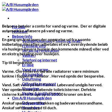
Fortsæt
til
indhold
Beboere betaler a conto for vand og varme. Der er digitale
Forside
automatiske aflæsere på vand og varme.
Nyheder
Beboerinfo
En gang om året laves der opgørelse ud fra a conto
Vedligeholdelses – hvem og hvad?
indbetaling. Herefter udbetales et evt. overskydende beløb
Fremleje info
via huslejen (lavere husleje den kommende måned) eller ved
Skrald og renovation
en ekstra betaling over huslejen.
Vaskeri
Telefoni og internet
Tip til besparelse.
El-låse
Vand og varme
Varme. Om vinteren: lad alle radiatorer være minimum
Atriumgård
lunkne i toppen af radiator . Herved opnås der besparelse.
Udluftning
Offentlig transport
Vand. Sæt vand på køl i flasker. Løbevand undgås herved.
Shopping
Vær opmærksom på løbende toiletcisterner. Defekte
Skoler & institutioner
cisterne kan forbruge op til 10.000 kroner om året.
Om A/B Husumgården
Dokumenter
Anskaf sparedyser til køkken og badeværelsesvandhane.
Husorden
Anskaf soft brushoved til duch.