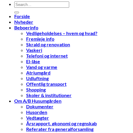
Forside
Nyheder
Beboerinfo
Vedligeholdelses – hvem og hvad?
Fremleje info
Skrald og renovation
Vaskeri
Telefoni og internet
El-låse
Vand og varme
Atriumgård
Udluftning
Offentlig transport
Shopping
Skoler & institutioner
Om A/B Husumgården
Dokumenter
Husorden
Vedtægter
Årsrapport. økonomi og regnskab
Referater fra generalforsamling